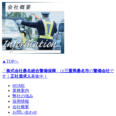
▲TOPへ
「
株式会社桑名総合警備保障
」は
三重県
桑名市
の
警備会社
で
す｜
正社員
求人
募集中！
HOME
業務案内
弊社の強み
採用情報
会社概要
お問い合わせ