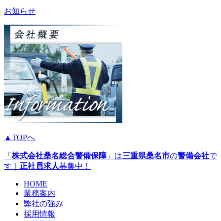
お知らせ
▲TOPへ
「
株式会社桑名総合警備保障
」は
三重県
桑名市
の
警備会社
で
す｜
正社員
求人
募集中！
HOME
業務案内
弊社の強み
採用情報