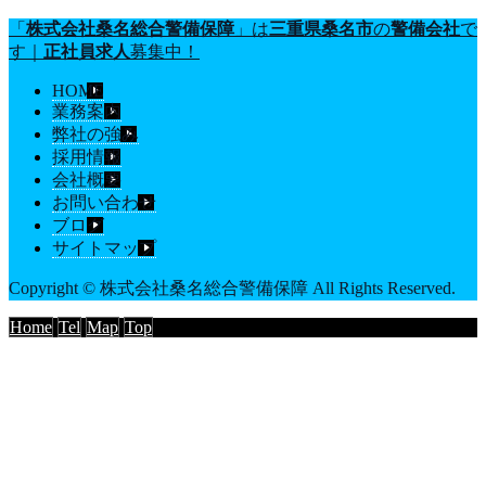
「
株式会社桑名総合警備保障
」は
三重県
桑名市
の
警備会社
で
す｜
正社員
求人
募集中！
HOME
業務案内
弊社の強み
採用情報
会社概要
お問い合わせ
ブログ
サイトマップ
Copyright © 株式会社桑名総合警備保障 All Rights Reserved.
Home
Tel
Map
Top